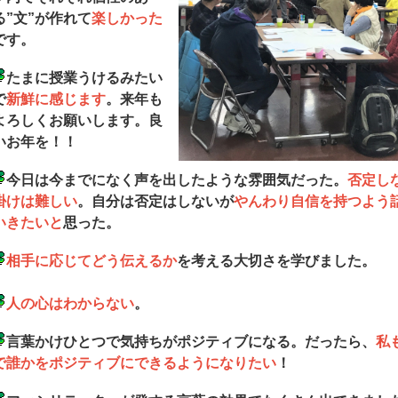
る”文”が作れて
楽しかった
です。
たまに授業うけるみたい
で
新鮮に感じます
。来年も
よろしくお願いします。良
いお年を！！
今日は今までになく声を出したような雰囲気だった。
否定し
掛けは難しい
。自分は否定はしないが
やんわり自信を持つよう
いきたいと
思った。
相手に応じてどう伝えるか
を考える大切さを学びました。
人の心はわからない
。
言葉かけひとつで気持ちがポジティブになる。だったら、
私
で誰かをポジティブにできるようになりたい
！