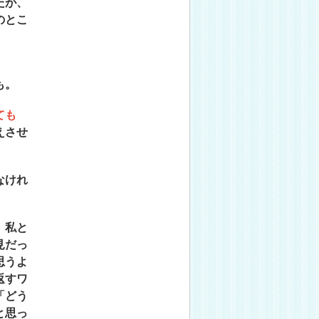
たが、
のとこ
も。
ても
えさせ
なけれ
。私と
見だっ
思うよ
返すワ
「どう
と思っ