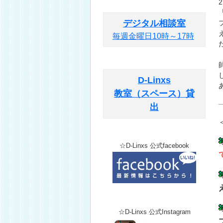
デジタル相談室
毎週金曜日10時～17時
D-Linxs
教室（スペース）貸
出
☆D-Linxs 公式facebook
☆D-Linxs 公式Instagram