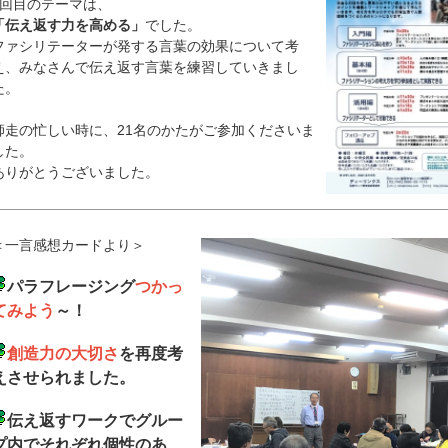
2回目のテーマは、
「伝え返す力を高める」
でした。
ファシリテーターが発する言葉の効果について考
え、みなさんで伝え返す言葉を練習していきまし
た。
師走の忙しい時に、21名のかたがご参加くださいま
した。
ありがとうございました。
＜一言感想カードより＞
パラフレージング
つかっ
てみよう
～！
創造力の大切さ
を再度考
えさせられました。
伝え返すワークでグルー
プ内でそれぞれ個性のあ