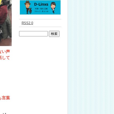
RSS2.0
ない声
話して
も言葉