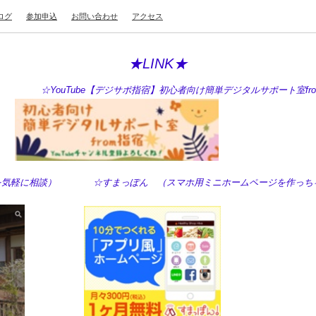
ログ
参加申込
お問い合わせ
アクセス
★LINK★
ouTube【デジサポ指宿】初心者向け簡単デジタルサポート室fro
の困った！を気軽に相談） ☆すまっぽん （スマホ用ミニホームページを作っち
！）