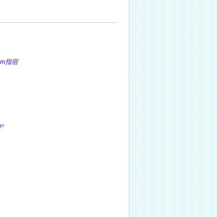
m指宿
ゃ