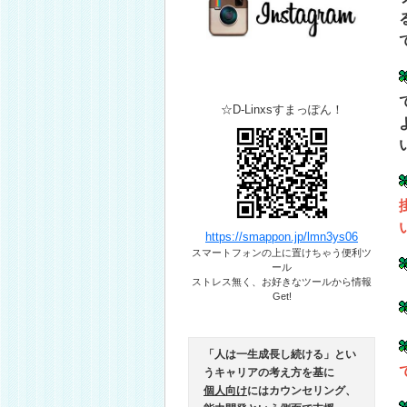
☆D-Linxsすまっぽん！
https://smappon.jp/lmn3ys06
スマートフォンの上に置けちゃう便利ツ
ール​
ストレス無く、お好きなツールから情報
Get!
「人は一生成長し続ける」とい
うキャリアの考え方を基に
個人向け
にはカウンセリング、