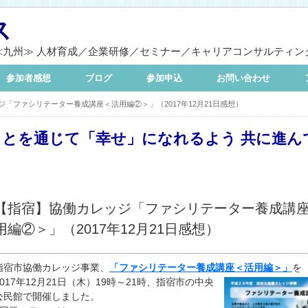
ス
≪九州≫ 人材育成／企業研修／セミナー／キャリアコンサルティン
参加者感想
ブログ
参加申込
お問い合わせ
「ファシリテーター養成講座＜活用編②＞」（2017年12月21日感想）
ことを通じて「幸せ」になれるよう 共に進ん
【指宿】協働カレッジ「ファシリテーター養成講
用編②＞」（2017年12月21日感想）
指宿市協働カレッジ事業、
「ファシリテーター養成講座＜活用編＞」
を
2017年12月21日（木）19時～21時、指宿市の中央
公民館で開催しました。