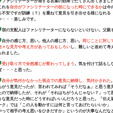
ファシリテーターが発する言葉の効果でたくさん出てきまし
これを
自分がファシリテーターの役になった時にできるか
は今
ろ不安ですが訓練（？）を重ねて意見を引き出せる様になれる
か・・・楽しみです。
宿の支配人はファシリテーターにならないといけない。父親
自分の感じ方、思い。他人の感じ方、思い。
同じことに対し
色々な見方や考え方があっておもしろい
し、難しいと改めて考
られました。
受け取り方で全然感じが変わってしまう
。気を付けて話もし
ば・・・と思った。
自分が気付かなかった視点での意見に納得し、気付かされた
ちがう意見だったが、言われてみれば「そうだなぁ」と思う意
たので納得したが、それが「それはちがうんじゃない？」って
うな意見だった時にどうすればいいんだろうと思った。「伝え
ーク」では「この人を動かすには何と言ってあげたらいいか」
やって相手の考え思いをひきだすか」というのが大事なんだな