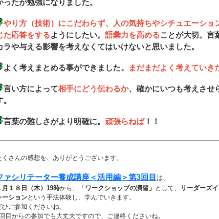
かったが勉強になりました。
やり方（技術）にこだわらず、人の気持ちやシチュエーショ
じた応答をする
ようにしたい。
語彙力を高める
ことが大切。言
カラや与える影響を考えなくてはいけないと思いました。
よく考えまとめる事ができました。
まだまだよく考えていき
言い方によって
相手にどう伝わるか
、確かにいつも考えさせ
す。
言葉の難しさがより明確に。
頑張らねば
！！
たくさんの感想を、ありがとうございます。
ファシリテーター養成講座＜活用編＞第3回目
は、
１月１８日（木）19時
から、
「ワークショップの演習」
として、
リーダーズイ
レーション
という手法体験し、学んでいきます。
ぜひご参加くださいね。
3回目からの参加でも大丈夫ですので、ご連絡くださいね。