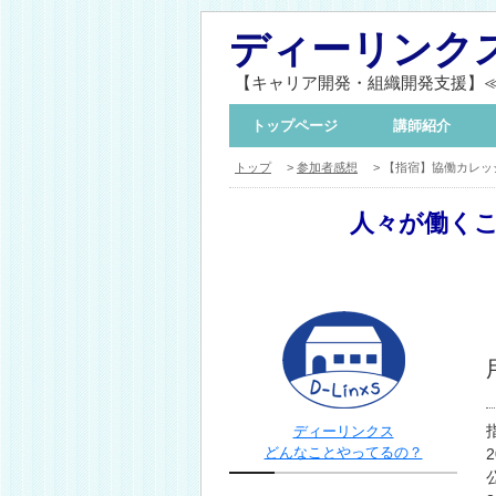
ディーリンク
【キャリア開発・組織開発支援】
トップページ
講師紹介
トップ
>
参加者感想
> 【指宿】協働カレッジ
人々が働く
ディーリンクス
どんなことやってるの？