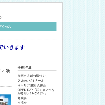
グ
アクセス
でいきます
令和8年度
座＜活
指宿市共創の場づくり
D-Linxs ゼミナール
キャリア開発 読書会
OPEN DAY「語る会／つな
がる扉／ﾌﾘｰﾗﾝｽｶﾌｪ」
勉強会
交流会