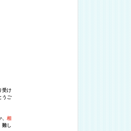
り受け
とうご
か、
相
。難し