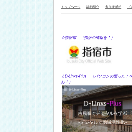
トップページ
講師紹介
参加者感想
ブ
☆指宿市 （指宿の情報を！） ☆Y
☆D-Linxs-Plus （パソコン
お