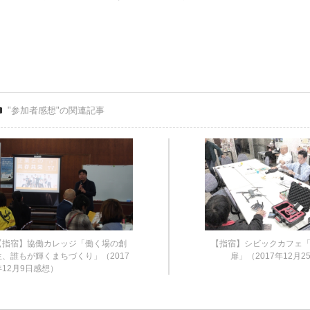
"参加者感想"の関連記事
【指宿】協働カレッジ「働く場の創
【指宿】シビックカフェ
生、誰もが輝くまちづくり」（2017
扉」（2017年12月
年12月9日感想）