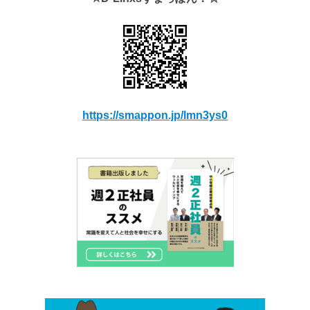
https://smappon.jp/lmn3ys0