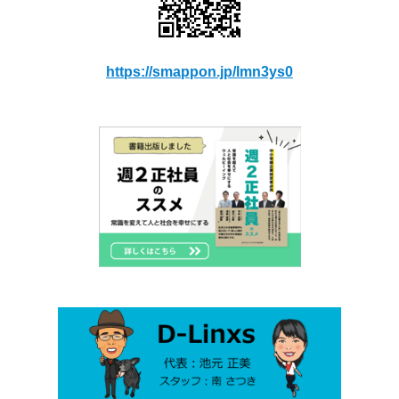
https://smappon.jp/lmn3ys0