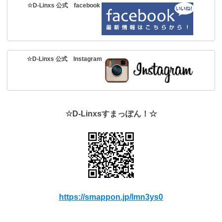
☆D-Linxs 公式 facebook
☆D-Linxs 公式 Instagram
☆D-Linxsすまっぽん！☆
https://smappon.jp/lmn3ys0