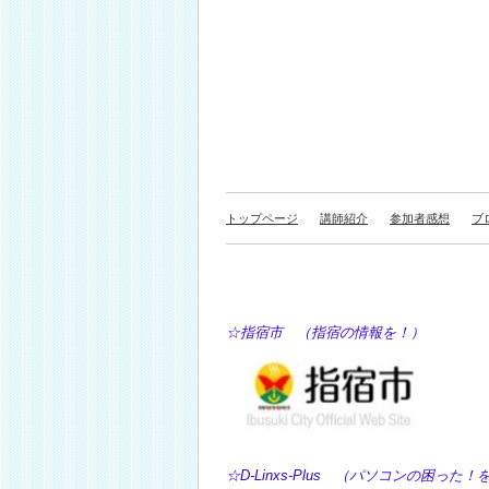
トップページ
講師紹介
参加者感想
ブ
☆指宿市 （指宿の情報を！） ☆Y
☆D-Linxs-Plus （パソコン