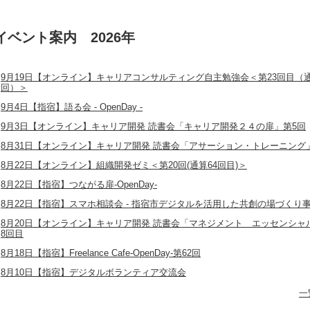
イベント案内 2026年
9月19日【オンライン】キャリアコンサルティング自主勉強会＜第23回目（通
回）＞
9月4日【指宿】語る会 - OpenDay -
9月3日【オンライン】キャリア開発 読書会「キャリア開発２４の扉」第5回
8月31日【オンライン】キャリア開発 読書会「アサーション・トレーニング
8月22日【オンライン】組織開発ゼミ＜第20回(通算64回目)＞
8月22日【指宿】つながる扉‐OpenDay‐
8月22日【指宿】スマホ相談会 - 指宿市デジタルを活用した共創の場づくり事
8月20日【オンライン】キャリア開発 読書会「マネジメント エッセンシャ
8回目
8月18日【指宿】Freelance Cafe‐OpenDay‐第62回
8月10日【指宿】デジタルボランティア交流会
一