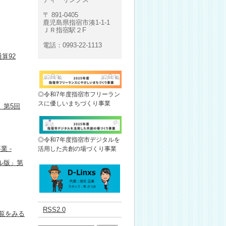
〒 891-0405
鹿児島県指宿市湊1-1-1
ＪＲ指宿駅２F
電話：0993-22-1113
算92
◎令和7年度指宿市フリーラン
スに優しいまちづくり事業
」第5回
◎令和7年度指宿市デジタルを
業 -
活用した共創の場づくり事業
ル版」第
RSS2.0
覧をみる