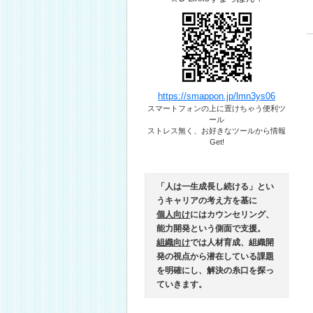
https://smappon.jp/lmn3ys06
スマートフォンの上に置けちゃう便利ツ
ール​
ストレス無く、お好きなツールから情報
Get!
「人は一生成長し続ける」とい
うキャリアの考え方を基に
個人向け
にはカウンセリング、
能力開発という側面で支援。
組織向け
では人材育成、組織開
発の視点から潜在している課題
を明確にし、解決の糸口を探っ
ていきます。