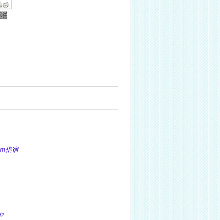
m指宿
ゃ