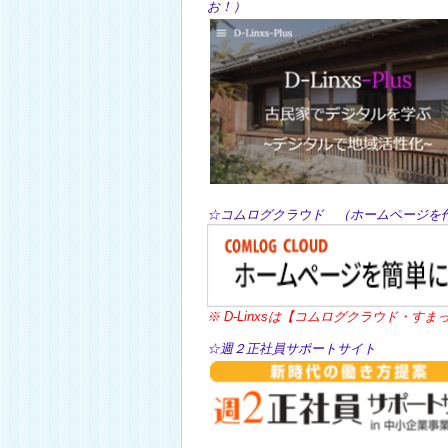
お
☆コムログクラウド （ホームページ
※ D-Linxsは【コムログクラウド・
☆週２正社員サポートサイト