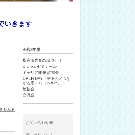
でいきます
令和8年度
指宿市共創の場づくり
D-Linxs ゼミナール
キャリア開発 読書会
OPEN DAY「語る会／つな
がる扉／ﾌﾘｰﾗﾝｽｶﾌｪ」
勉強会
交流会
覧をみる
お問い合わせ先
ディーリンクス