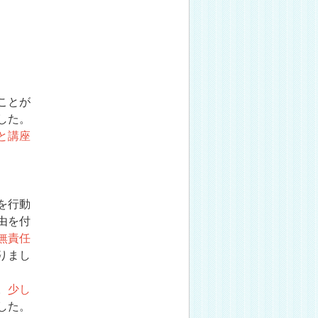
ことが
した。
と講座
を行動
由を付
無責任
りまし
。
少し
した。