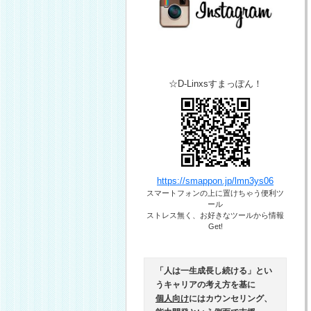
☆D-Linxsすまっぽん！
https://smappon.jp/lmn3ys06
スマートフォンの上に置けちゃう便利ツ
ール​
ストレス無く、お好きなツールから情報
Get!
「人は一生成長し続ける」とい
うキャリアの考え方を基に
個人向け
にはカウンセリング、