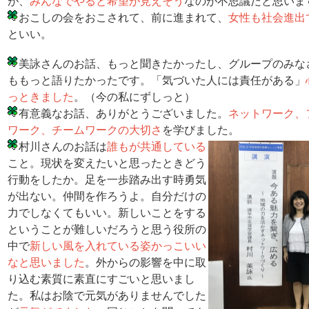
が、
みんなでやると希望が見えそう
なのが不思議だと思いま
おこしの会をおこされて、前に進まれて、
女性も社会進出
といい。
美詠さんのお話、もっと聞きたかったし、グ
ループのみな
ももっと語りたかったです。「気づいた人には責任がある」
っときました
。（今の私にずしっと）
有意義なお話、ありがとうございました。
ネットワーク、
ワーク、チームワークの大切さ
を学びました。
村川さんのお話は
誰もが共通している
こと。現状を変えたいと思ったときどう
行動をしたか。足を一歩踏み出す時勇気
が出ない。仲間を作ろうよ。自分だけの
力でしなくてもいい。新しいことをする
ということが難しいだろうと思う役所の
中で
新しい風を入れている姿かっこいい
なと思いました
。外からの影響を中に取
り込む素質に素直にすごいと思いまし
た。私はお陰で元気がありませんでした