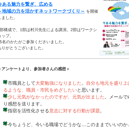
今ある魅力を繋ぎ、広める
～地域の力を活かすネットワークづくり～
を開催
しました。
2部構成で、1部は村川先生による講演。2部はワークシ
ョップ。
25名のかたがご参加くださいました。
ありがとうございました。
＜アンケートより、参加者さんの感想＞
市職員として
大変勉強になりました
。
自分も地元を盛り上
るような、職員・市民をめざしたい
と思います。
少し元気がなかったのですが、元気が出ました
。メールで
り感想を送ります。
指宿を活性化させる
意志に対する行動が課題
。
今ちょうど、今いる職場でどうかな…このままでいいのか