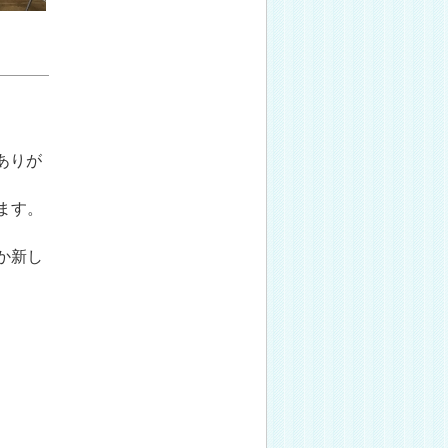
ありが
ます。
か新し