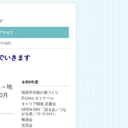
グ
アクセス
7日感想）
でいきます
令和8年度
る～地
指宿市共創の場づくり
0月
D-Linxs ゼミナール
キャリア開発 読書会
OPEN DAY「語る会／つな
がる扉／ﾌﾘｰﾗﾝｽｶﾌｪ」
勉強会
交流会