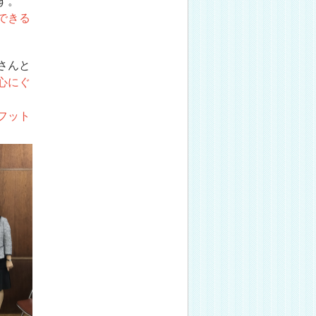
す。
できる
さんと
心にぐ
フット