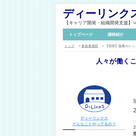
ディーリンク
【キャリア開発・組織開発支援】
トップページ
講師紹介
トップ
>
参加者感想
> 【指宿】協働カレッ
人々が働く
ディーリンクス
どんなことやってるの？