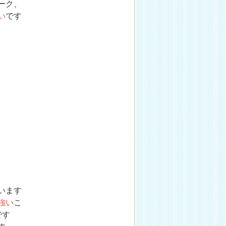
ーク、
い
です
います
強い
こ
です