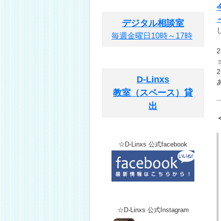
デジタル相談室
毎週金曜日10時～17時
D-Linxs
教室（スペース）貸
出
☆D-Linxs 公式facebook
☆D-Linxs 公式Instagram