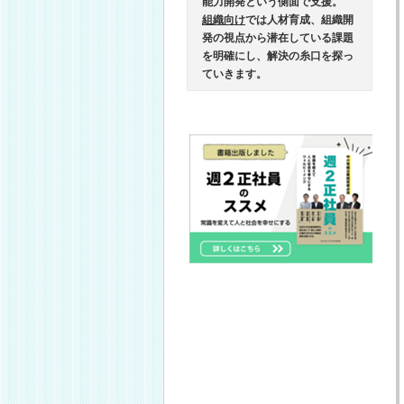
能力開発という側面で支援。
組織向け
では人材育成、組織開
発の視点から潜在している課題
を明確にし、解決の糸口を探っ
ていきます。