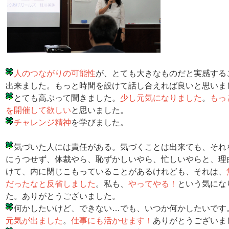
人のつながりの可能性
が、とても大きなものだと実感する
出来ました。もっと時間を設けて話し合えれば良いと思いま
とても高ぶって聞きました。
少し元気になりました
。
もっ
を開催して欲しい
と思いました。
チャレンジ精神
を学びました。
気づいた人には責任がある。気づくことは出来ても、それ
にうつせず、体裁やら、恥ずかしいやら、忙しいやらと、理
けて、内に閉じこもっていることがあるけれども、それは、
だったなと反省しました
。私も、
やってやる！
という気にな
た。ありがとうございました。
何かしたいけど、できない…でも、いつか何かしたいです
元気が出ました
。
仕事にも活かせます！
ありがとうございま