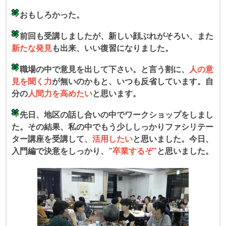
おもしろかった。
前回も受講しましたが、新しい顔ぶれがそろい、また
新たな発見
も出来、いい復習になりました。
職場の中で意見を出して下さい。と言う割に、
人の意
見を聞く力
が無いのかもと、いつも反省しています。自
分の
人間力を高めたい
と思います。
先日、地区の話し合いの中でワークショップをしまし
た。その結果、私の中でもう少ししっかりファシリテー
ター講座を受講して、
活用したい
と思いました。今日、
入門編で決意をしっかり、
”卒業するぞ”
と思いました。