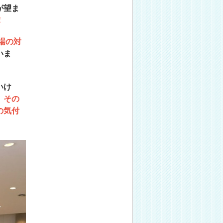
が望ま
！
場の対
いま
いけ
、
その
の気付