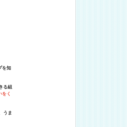
プを知
きる組
いをく
、うま