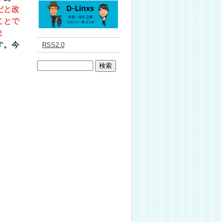
だと改
ことで
ま
す。今
RSS2.0