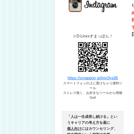
☆D-Linxsすまっぽん！
https://smappon.jp/lmn3ys06
スマートフォンの上に置けちゃう便利ツ
ール​
ストレス無く、お好きなツールから情報
Get!
「人は一生成長し続ける」とい
うキャリアの考え方を基に
個人向け
にはカウンセリング、