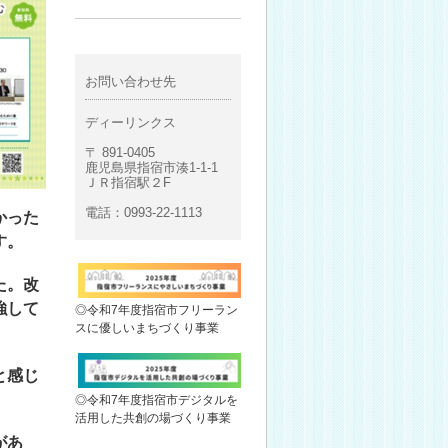
お問い合わせ先
ディーリンクス
〒 891-0405
鹿児島県指宿市湊1-1-1
ＪＲ指宿駅２F
電話：0993-22-1113
かった
す。
た。改
強して
◎令和7年度指宿市フリーラン
スに優しいまちづくり事業
と感じ
◎令和7年度指宿市デジタルを
活用した共創の場づくり事業
があ