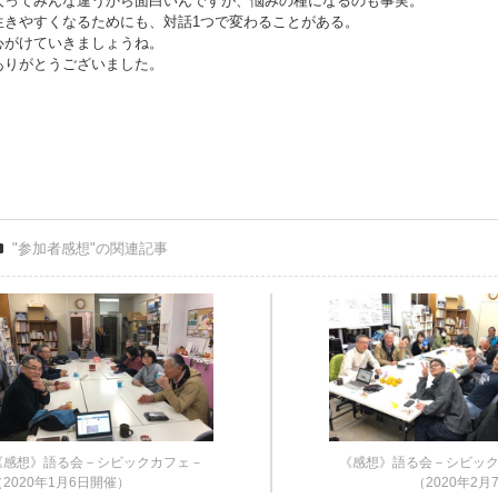
人ってみんな違うから面白いんですが、悩みの種になるのも事実。
生きやすくなるためにも、対話1つで変わることがある。
心がけていきましょうね。
ありがとうございました。
"参加者感想"の関連記事
《感想》語る会－シビックカフェ－
《感想》語る会－シビッ
（2020年1月6日開催）
（2020年2