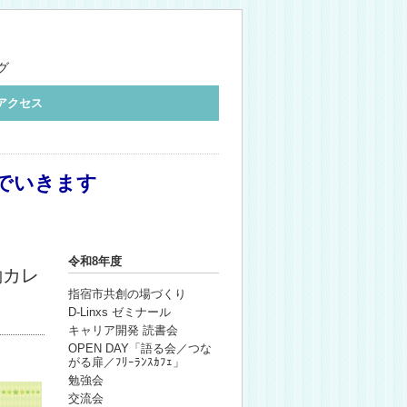
グ
アクセス
でいきます
令和8年度
働カレ
指宿市共創の場づくり
D-Linxs ゼミナール
キャリア開発 読書会
OPEN DAY「語る会／つな
がる扉／ﾌﾘｰﾗﾝｽｶﾌｪ」
勉強会
交流会