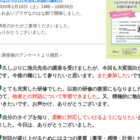
つながりの力を生む対話の進め方
2020年1月18日（土）14時～16時30分
ふれあいプラザなのはな館で開催しました。
18名のかたがご参加くださいました。
ありがとうございました。
＜講座後のアンケートより感想＞
久しぶりに池元先生の講座を受けましたが、今回も大変面白
です。今後の糧にして参りたいと思います。
また参加したい
で
とても充実した研修でした。以前の研修の復習にもなりまし
めて、
他者との対話について学習できました
。又、積極的に勉
いきたいです。お声かけ、ありがとうございます。
自分のタイプを知り、
柔軟に対応していけるようになりたい
ました。今日は、ありがとうございました。
対話が盛り上がるためには３つの要素（事実・感情・計画）