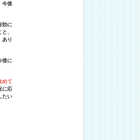
。今後
有効に
こと、
。あり
今後に
改めて
況に応
したい