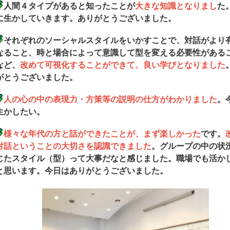
人間４タイプがあると知ったことが
大きな知識となりまし
た
に生かしていきます。ありがとうございました。
それぞれのソーシャルスタイルをいかすことで、対話がより
なること、時と場合によって意識して型を変える必要性がある
など、
改めて可視化することができて、良い学びとなりました
がとうございました。
人の心の中の表現力・方策等の説明の仕方がわかりました
。
生かしたい。
様々な年代の方と話ができたことが、まず楽しかった
です。
対話ということの大切さを認識できました
。グループの中の状
じたスタイル（型）って大事だなと感じました。職場でも活か
と思います。今日はありがとうございました。