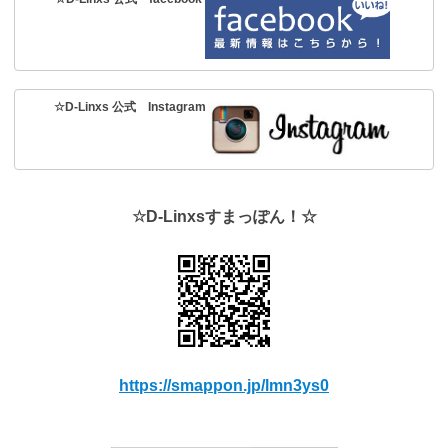
☆D-Linxs 公式 Instagram
☆D-Linxsすまっぽん！☆
https://smappon.jp/lmn3ys0