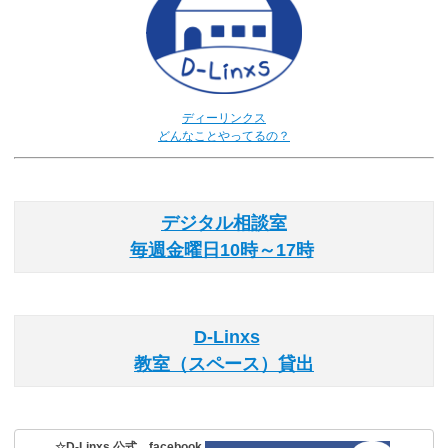
ディーリンクス
どんなことやってるの？
デジタル相談室
毎週金曜日10時～17時
D-Linxs
教室（スペース）貸出
☆D-Linxs 公式 facebook