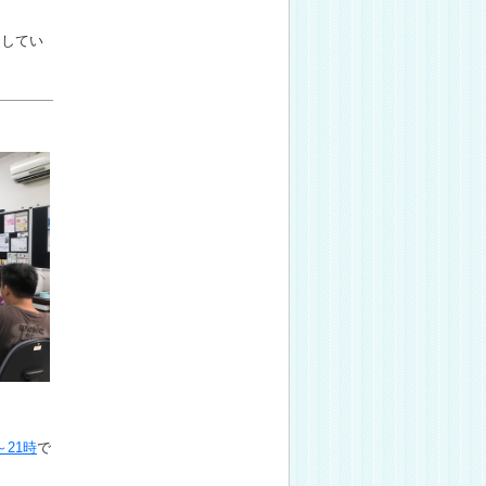
ちしてい
21時
で