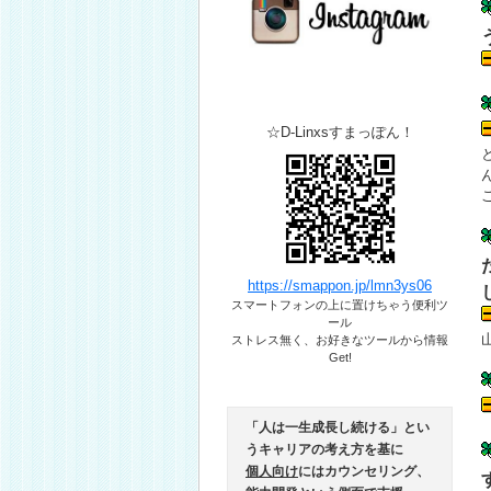
☆D-Linxsすまっぽん！
https://smappon.jp/lmn3ys06
スマートフォンの上に置けちゃう便利ツ
ール​
ストレス無く、お好きなツールから情報
Get!
「人は一生成長し続ける」とい
うキャリアの考え方を基に
個人向け
にはカウンセリング、