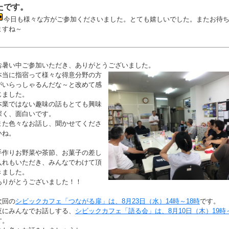
たです。
今日も様々な方がご参加くださいました。とても嬉しいでした。またお待
ますね～
お暑い中ご参加いただき、ありがとうございました。
本当に指宿って様々な得意分野の方
がいらっしゃるんだな～と改めて感
じました。
本業ではない趣味の話もとても興味
深く、面白いです。
また色々なお話し、聞かせてくださ
いね。
手作りお野菜や茶節、お菓子の差し
入れもいただき、みんなでわけて頂
きました。
ありがとうございました！！
次回の
シビックカフェ「つながる扉」は、8月23日（水）14時～18時
です。
夜にみんなでお話しする、
シビックカフェ「語る会」は、8月10日（木）19時～
す。