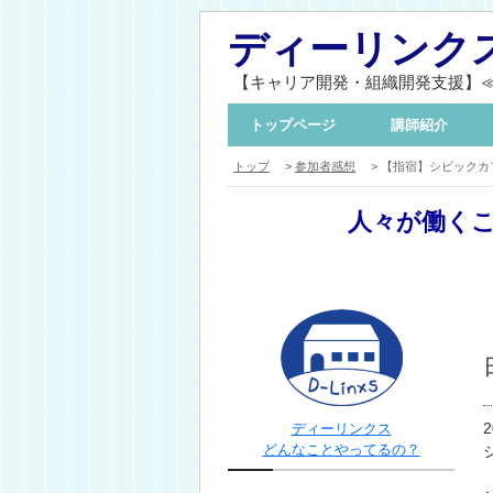
ディーリンク
【キャリア開発・組織開発支援】
トップページ
講師紹介
トップ
>
参加者感想
> 【指宿】シビックカフ
人々が働く
ディーリンクス
どんなことやってるの？