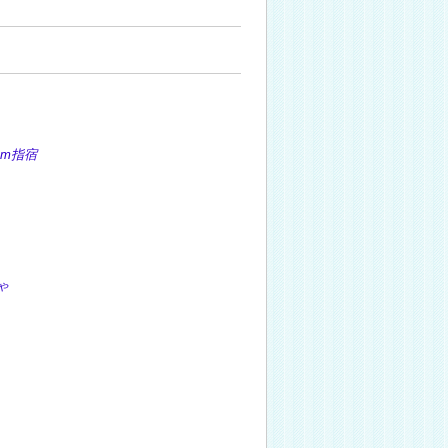
m指宿
ゃ