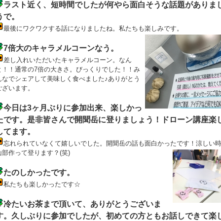
ラスト近く、短時間でしたが何やら面白そうな話題がありま
うで。
最後にワクワクする話になりましたね。私たちも楽しみです。
7倍大のキャラメルコーンなう。
差し入れいただいたキャラメルコーン。なん
と！！通常の7倍の大きさ。びっくりでした！！み
んなでシェアして美味しく食べました♪ありがとう
ございます。
今日は3ヶ月ぶりに参加出来、楽しかっ
たです。是非皆さんで開聞岳に登りましょう！ドローン講座楽
してます。
忘れられていなくて嬉しいでした。開聞岳の話も面白かったです！涼しい
山部作って登ります？(笑)
たのしかったです。
私たちも楽しかったです☆
冷たいお茶まで頂いて、ありがとうございま
す。久しぶりに参加でしたが、初めての方ともお話しできて楽