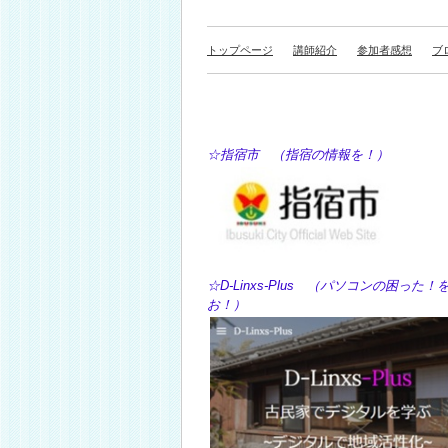
トップページ
講師紹介
参加者感想
ブ
☆指宿市 （指宿の情報を！） ☆Y
☆D-Linxs-Plus （パソコン
お