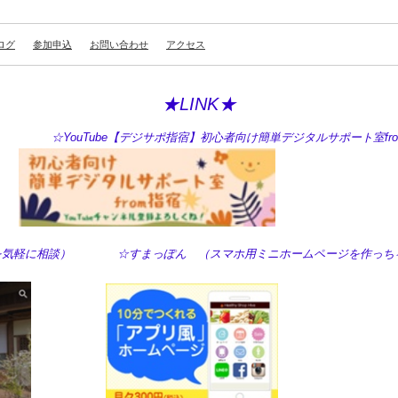
ログ
参加申込
お問い合わせ
アクセス
★LINK★
ouTube【デジサポ指宿】初心者向け簡単デジタルサポート室fro
の困った！を気軽に相談） ☆すまっぽん （スマホ用ミニホームページを作っち
！）