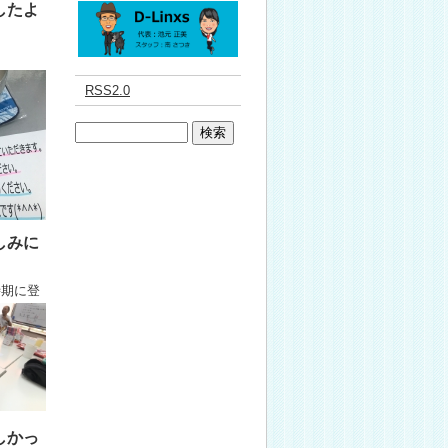
したよ
RSS2.0
しみに
時期に登
しかっ