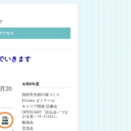
グ
アクセス
でいきます
令和8年度
月20
指宿市共創の場づくり
D-Linxs ゼミナール
キャリア開発 読書会
OPEN DAY「語る会／つな
がる扉／ﾌﾘｰﾗﾝｽｶﾌｪ」
勉強会
交流会