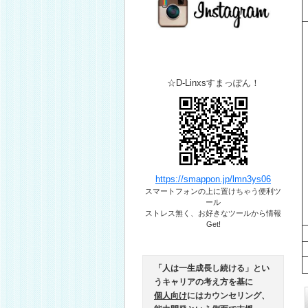
☆D-Linxsすまっぽん！
https://smappon.jp/lmn3ys06
スマートフォンの上に置けちゃう便利ツ
ール​
ストレス無く、お好きなツールから情報
Get!
「人は一生成長し続ける」とい
うキャリアの考え方を基に
個人向け
にはカウンセリング、