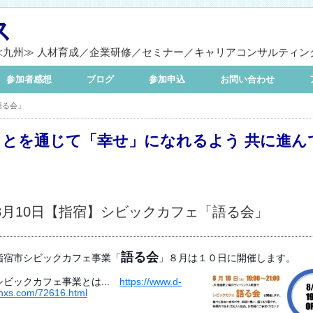
ス
≪九州≫ 人材育成／企業研修／セミナー／キャリアコンサルティン
参加者感想
ブログ
参加申込
お問い合わせ
語る会」
ことを通じて「幸せ」になれるよう 共に進ん
8月10日【指宿】シビックカフェ「語る会」
語る会
指宿市シビックカフェ事業「
」８月は１０日に開催します。
シビックカフェ事業とは...
https://www.d-
inxs.com/72616.html