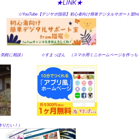
★LINK★
ouTube【デジサポ指宿】初心者向け簡単デジタルサポート室fro
の困った！を気軽に相談） ☆すまっぽん （スマホ用ミニホームページを作っち
！）
を作りたい！）