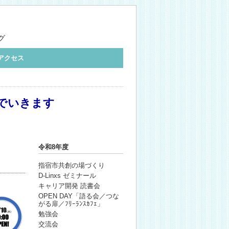
グ
アクセス
でいきます
令和8年度
指宿市共創の場づくり
D-Linxs ゼミナール
キャリア開発 読書会
OPEN DAY「語る会／つな
がる扉／ﾌﾘｰﾗﾝｽｶﾌｪ」
勉強会
交流会