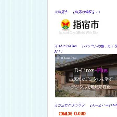
☆指宿市 （指宿の情報を！） ☆Y
☆D-Linxs-Plus （パソコン
お
☆コムログクラウド （ホームページ