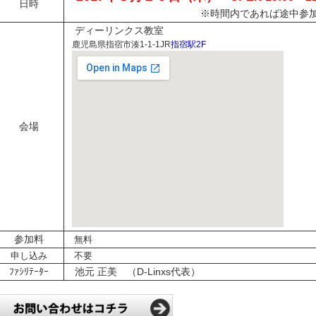
日時
※時間内であれば途中参
ディーリンクス教室
鹿児島県指宿市湊1-1-1JR
指宿駅2F
会場
参加料
無料
申し込み
不要
ﾌｧｼﾘﾃｰﾀｰ
池元 正美 （D-Linxs代表）