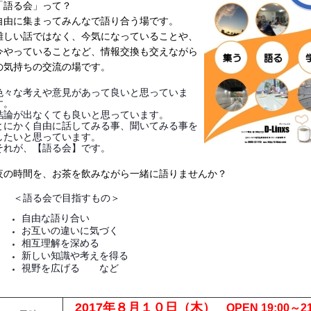
「語る会」って？
自由に集まってみんなで語り合う場です。
難しい話ではなく、今気になっていることや、
今やっていることなど、情報交換も交えながら
の気持ちの交流の場です。
色々な考えや意見があって良いと思っていま
す。
結論が出なくても良いと思っています。
とにかく自由に話してみる事、聞いてみる事を
したいと思っています。
それが、【語る会】です。
夜の時間を、お茶を飲みながら一緒に語りませんか？
＜語る会で目指すもの＞
自由な語り合い
お互いの違いに気づく
相互理解を深める
新しい知識や考えを得る
視野を広げる など
2017年８月１０日（木）
OPEN 19:00～21