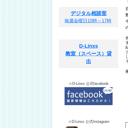
デジタル相談室
毎週金曜日10時～17時
D-Linxs
教室（スペース）貸
出
☆D-Linxs 公式facebook
☆D-Linxs 公式Instagram