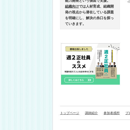
能力開発という側面で支援。
-
組織向け
では人材育成、組織開
発の視点から潜在している課題
を明確にし、解決の糸口を探っ
ていきます。
トップページ
講師紹介
参加者感想
ブ