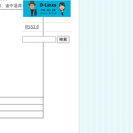
加、途中退席ＯＫです。
RSS2.0