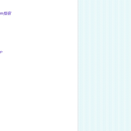
m指宿
ゃ