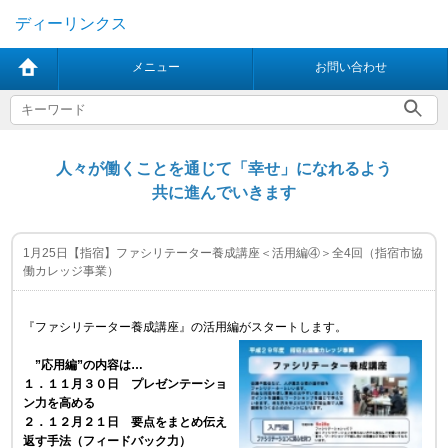
ディーリンクス
メニュー
お問い合わせ
人々が働くことを通じて「幸せ」になれるよう
共に進んでいきます
1月25日【指宿】ファシリテーター養成講座＜活用編④＞全4回（指宿市協
働カレッジ事業）
『ファシリテーター養成講座
』の活用編がスタートします。
”応用編”の内容は…
１．１１月３０日 プレゼンテーショ
ン力を高める
２．１２月２１日 要点をまとめ伝え
返す手法（フィードバック力）