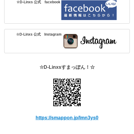
☆D-Linxs 公式 facebook
☆D-Linxs 公式 Instagram
☆D-Linxsすまっぽん！☆
https://smappon.jp/lmn3ys0