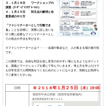
３．１月１８日 ワークショップの
演習（ﾘｰﾀﾞｰｽﾞｲﾝﾃｸﾞﾚｰｼｮﾝ）
４．１月２５日 対立点の解消と合
意形成のやり方
「ファシリテーターとして行動でき
る」
ことを目標に、実際に話し合いを
行う際に必要なファシリテーターとし
ての視点や手法を学びます。
※ファシリテーターとは？・・・会議や集会など、人が集まる場の進行役
です。
この講座では、自由な対話を促し意見の出やすい場となるようなポイント
を、講義とワークショップを通じて学んでいきます。考え方を学ぶだけで
も日常生活で人間関係をつくるためのヒントになります。気軽なお気持ち
でご参加くださいね。
年１月２５日（
日時
④ ２０１８
木）19:00～
指宿市中央公民館（指宿市役所敷地内）
鹿児島県指宿市十町２４２４​