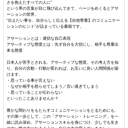
さを抱えたすべての人に”
という帯の言葉が目に飛び込んできて、ページをめくるとアサ
ーションの世界。
“伝えたい事を、自分らしく伝える【自他尊重】のコミュニケー
ションのヒント”が詰まっている書籍です。
アサーションとは：適切な自己表現
アサ―ティブな態度とは：先ず自分を大切にし、相手も尊重出
来る態度
日本人が苦手とされる、アサ―ティブな態度。その考え方を知
り、自分の言動・行動が変われば、お互いに良い人間関係が築
けます。
・思っている事が言えない
・なぜか相手を怒らせてしまう／言い過ぎてしまう
・思っていることが伝わらない
といったことありませんか？
豊かな関わりをもたらすコミュニケーションをとるためにも、
その第一歩として、この「アサーション・トレーニング」を一
緒に読み深め、アサーションスキルを身につけ、少しでも生き