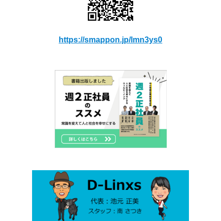
https://smappon.jp/lmn3ys0