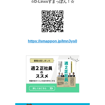
☆D-Linxsすまっぽん！☆
https://smappon.jp/lmn3ys0