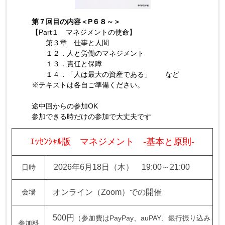
第７回目の内容＜P６８～＞
【Part１ マネジメントの使命】
第３章 仕事と人間
１２．人と労働のマネジメント
１３．責任と保障
１４．「人は最大の資産である」 など
※テキストは各自ご準備ください。
途中回からの参加OK
参加できる時だけの参加で大丈夫です
ｴｯｾﾝｼｬﾙ版 マネジメント ‐基本と原則‐
2026年6月18日（木） 19:00～21:00
日時
会場
オンライン（Zoom）での開催
500円
（参加費はPayPay、auPAY、銀行振り込み
参加料