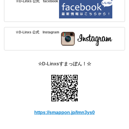
☆D-Linxs 公式 facebook
☆D-Linxs 公式 Instagram
☆D-Linxsすまっぽん！☆
https://smappon.jp/lmn3ys0