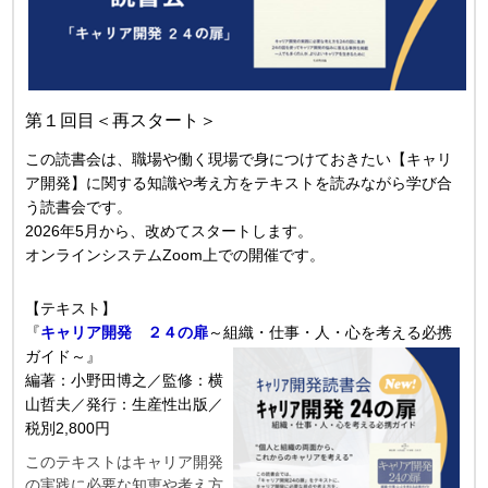
第１回目＜再スタート＞
この読書会は、職場や働く現場で身につけておきたい【キャリ
ア開発】に関する知識や考え方をテキストを読みながら学び合
う読書会です。
2026年5月から、改めてスタートします。
オンラインシステムZoom上での開催です。
【テキスト】
『
キャリア開発 ２４の扉
～組織・仕
事・人・心を考える必携
ガイド～』
編著：小野田博之／監修
：横
山哲夫／発行：生産性出版
／
税別2
,800円
このテキストはキャリア開発
の実践に必要な知恵や考え方