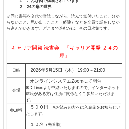
１
こんな図で構成されています
２ 24の扉の世界
※同じ書籍を交代で音読しながら、読んで気付いたこと、分か
らないこと、思い出したこと（経験）などを全員で話をしなが
ら進んでいきます。どこまで進むかは、その日次第です。
キャリア開発 読書会 「キャリア開発 ２４の
扉」
2026年5月15日（木） 19:00～21:00
日時
オンラインシステムZoomにて開催
※D-Linxsより中継いたしますので、インターネット
会場
環境がある方は住所に関係なくご参加いただけま
す。
５００円
※お込みの方へは入金先をお知らせい
参加料
たします。
１０名
（先着順）