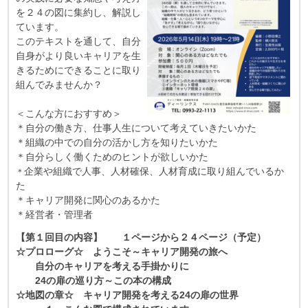
を２４の図に集約し、解説し
ています。
このテキストを通して、自分
自身がより良いキャリアを生
きるためにできることに取り
組んでみませんか？
＜こんな方におすすめ＞
＊自分の働き方、仕事人生について考えていきたいかた
＊組織の中での自分の活かし方を知りたいかた
＊自分らしく働くためのヒントが欲しいかた
企業や組織で人事、人材確保、人材育成に取り組んでいるか
＊
た
＊キャリア開発に関心のあるかた
＊経営者・管理者
【第１回目の内容】 １ページから２４ページ（予定）
☆プロローグ☆ ようこそ～キャリア開発の旅へ
自分のキャリアを考える手掛かりに
24の扉の巡り方～この本の構成
☆地図の章☆ キャリア開発を考える24の扉の世界