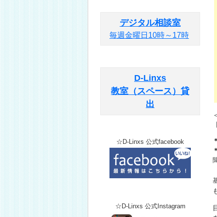
デジタル相談室
毎週金曜日10時～17時
D-Linxs
教室（スペース）貸
出
☆D-Linxs 公式facebook
☆D-Linxs 公式Instagram