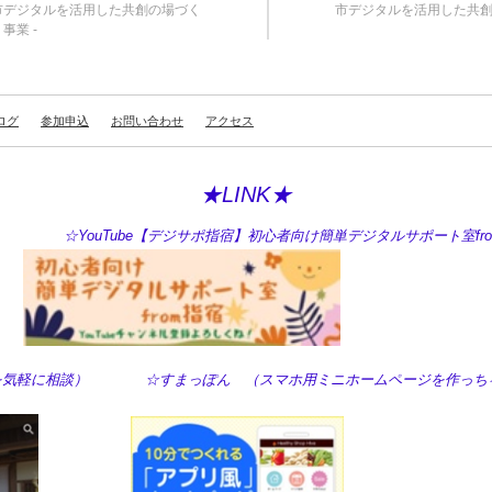
市デジタルを活用した共創の場づく
市デジタルを活用した共
事業 -
ログ
参加申込
お問い合わせ
アクセス
★LINK★
ouTube【デジサポ指宿】初心者向け簡単デジタルサポート室fro
の困った！を気軽に相談） ☆すまっぽん （スマホ用ミニホームページを作っち
！）