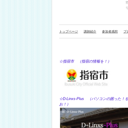
り
トップページ
講師紹介
参加者感想
ブ
☆指宿市 （指宿の情報を！） ☆Y
☆D-Linxs-Plus （パソコン
お