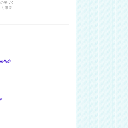
創の場づく
り事業 -
m指宿
ゃ