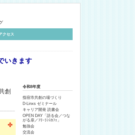
グ
アクセス
でいきます
令和8年度
共創
指宿市共創の場づくり
D-Linxs ゼミナール
キャリア開発 読書会
OPEN DAY「語る会／つな
がる扉／ﾌﾘｰﾗﾝｽｶﾌｪ」
勉強会
交流会