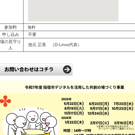
参加料
無料
申し込み
不要
場の見守り
池元 正美 （D-Linxs代表）
人