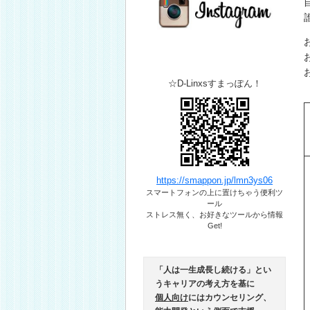
☆D-Linxsすまっぽん！
https://smappon.jp/lmn3ys06
スマートフォンの上に置けちゃう便利ツ
ール​
ストレス無く、お好きなツールから情報
Get!
「人は一生成長し続ける」とい
うキャリアの考え方を基に
個人向け
にはカウンセリング、