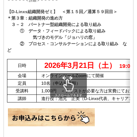
－－－－－＜詳細＞－－－－－
【D-Linxs組織開発ゼミ】 ＜第１５回／通算５９回目＞
＊第３章：組織開発の進め方
３－２ パートナー型組織開発による取り組み
① データ・フィードバックによる取り組み
気づきのモデル「ジョハリの窓」
② プロセス・コンサルテーションによる取り組み な
ど
2026年3月21日（土）
日時
19:00～
会場
オンラインツールZoomにて開催
定員
10名（申込先着順）
受講料
1,000円 ＜テキストが必要な方は実費にてお送
スクロールできます
講師
進行役：池元 正美（D-Linxs代表、キャリアコ