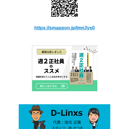
https://smappon.jp/lmn3ys0