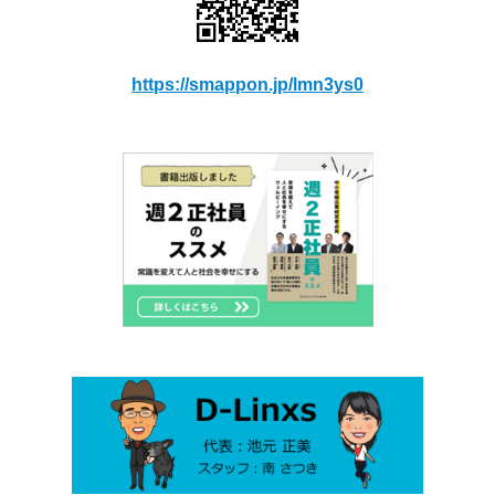
https://smappon.jp/lmn3ys0