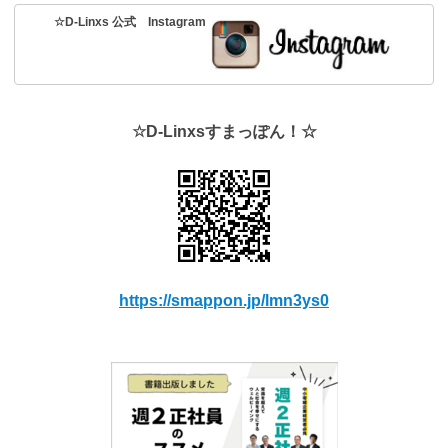
☆D-Linxs 公式 Instagram
☆D-Linxsすまっぽん！☆
https://smappon.jp/lmn3ys0