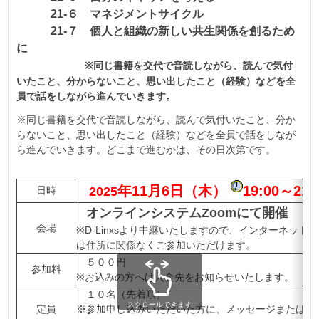
21‐６ マネジメントサイクル
21‐７ 個人と組織の新しい共生関係を創るため
に
※同じ書籍を交代で音読しながら、読んで気付
いたこと、分からないこと、思い出したこと（経験）などを全
員で話をしながら進んでいきます。
※同じ書籍を交代で音読しながら、読んで気付いたこと、分か
らないこと、思い出したこと（経験）などを全員で話をしなが
ら進んでいきます。どこまで進むかは、その日次第です。
年11月6
日（木）
19:00～21:
日時
2025
オンラインシステムZoomにて開催
会場
※D-Linxsより中継いたしますので、インターネット
は住所に関係なくご参加いただけます。
５００円
参加料
※お込みの方へは入金先をお知らせいたします。
１０名（先着順）
スクロールできます
定員
※参加申し込みいただいた方に、メッセージまたはメ