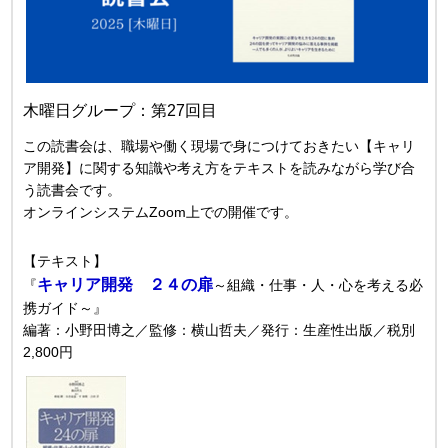
木曜日グループ：第27回目
この読書会は、職場や働く現場で身につけておきたい【キャリ
ア開発】に関する知識や考え方をテキストを読みながら学び合
う読書会です。
オンラインシステムZoom上での開催です。
【テキスト】
キャリア開発 ２４の扉
『
～組織・仕事・人・心を考える必
携ガイド～』
編著：小野田博之／監修
：横山哲夫／発行：生産性出版
／
税別
2
,800円