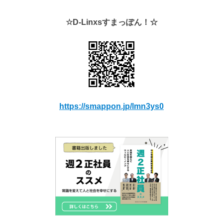
☆D-Linxsすまっぽん！☆
https://smappon.jp/lmn3ys0