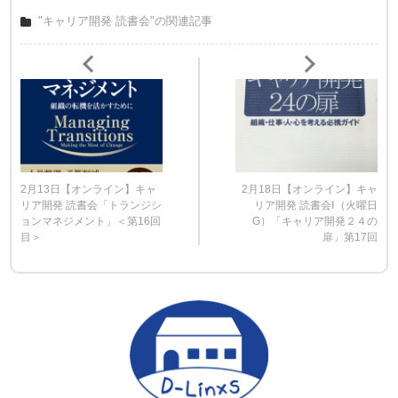
"キャリア開発 読書会"の関連記事
2月13日【オンライン】キャ
2月18日【オンライン】キャ
リア開発 読書会「トランジシ
リア開発 読書会Ⅰ（火曜日
ョンマネジメント」＜第16回
G）「キャリア開発２４の
目＞
扉」第17回