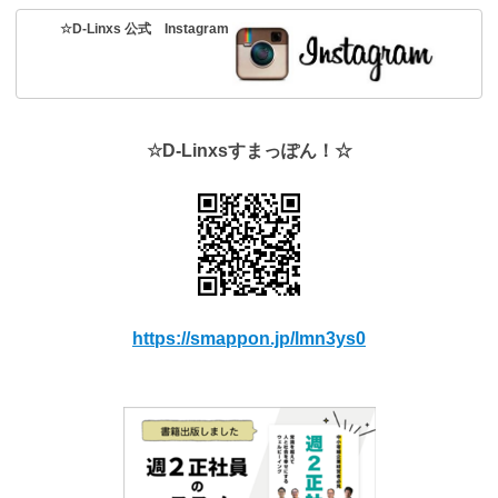
☆D-Linxs 公式 Instagram
☆D-Linxsすまっぽん！☆
https://smappon.jp/lmn3ys0