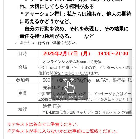
れ、大切にしてもらう権利がある
＊アサーション権Ⅱ：私たちは誰もが、他人の期待
に応えるかどうかなど、
自分の行動を決め、それを表現し、その結果に
責任を持つ権利がある。 など
※テキストは各自ご準備ください。
日時
2025年2月17日（月） 19:00～21:00
オンラインシステムZoomにて開催
会場
※D-Linxsより中継いたしますので、インターネット環境が
住所に関係なくご参加いただけます。
参加料
500円（参加費はPayPay、auPAY、銀行振り
先着10名まで
定員
※参加申し込みいただいた方に、メッセージまたはメールに
スクロールできます
Zoom会議室のリンク先・パスワードをお知らせいたします
池元 正美
進行
＊D-Linxs代表／2級キャリア・コンサルティング技能士
※テキストは各自でご準備ください。
※テキストが手に入らないかたは事前にご連絡ください。