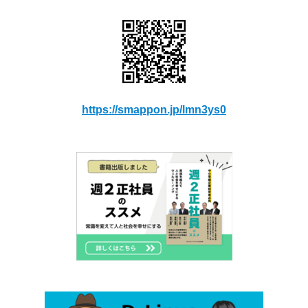
https://smappon.jp/lmn3ys0