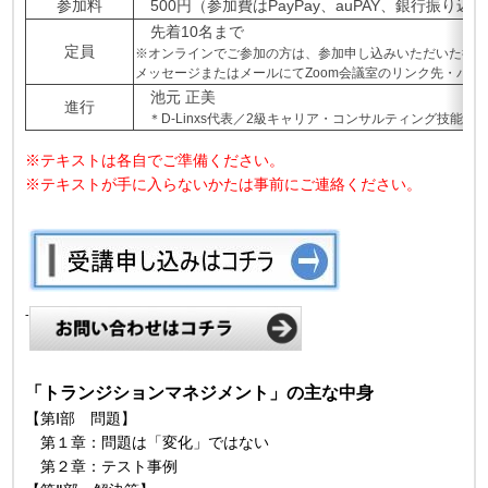
参加料
500円（参加費はPayPay、auPAY、銀行振り
先着10名まで
定員
※オンラインでご参加の方は、参加申し込みいただいた後
メッセージまたはメールにてZoom会議室のリンク先・パ
池元 正美
進行
＊D-Linxs代表／2級キャリア・コンサルティング技能士
※テキストは各自でご準備ください。
※テキストが手に入らないかたは事前にご連絡ください。
-
「トランジションマネジメント」の主な中身
【第Ⅰ部 問題】
第１章：問題は「変化」ではない
第２章：テスト事例