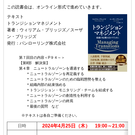
この読書会は、オンライン形式で進めていきます。
テキスト
トランジションマネジメント
著者：ウィリアム・ブリッジズ／スーザ
ン・ブリッジズ
発行：パンローリング株式会社
第７回目の内容＜P９４～＞
【第Ⅱ部 解決策】
第４章 ニュートラルゾーンを通過する
＊ニュートラルゾーンを再定義する
＊ニュートラルゾーンのための臨戦態勢を整える
＊組織内部の結束強める
＊トランジション・モニタリング・チームを結成する
＊ニュートラルゾーンの創造性を利用する
＊ニュートラルゾーンの終焉
＊最後の質問 など
※テキストは各自ご準備ください。
日時
2024年4月25日（木） 19:00～21:00