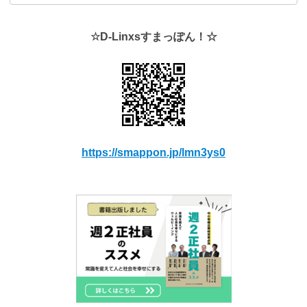
☆D-Linxsすまっぽん！☆
https://smappon.jp/lmn3ys0