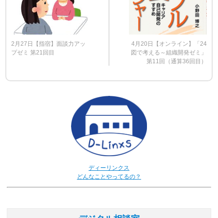
2月27日【指宿】面談力アッ
4月20日【オンライン】「24
プゼミ 第21回目
図で考える～組織開発ゼミ」
第11回（通算36回目）
ディーリンクス
どんなことやってるの？