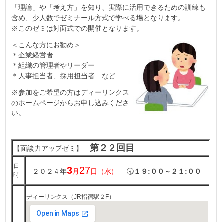
「理論」や「考え方」を知り、実際に活用できるための訓練も
含め、少人数でゼミナール方式で学べる場となります。
※このゼミは対面式での開催となります。
＜こんな方にお勧め＞
＊企業経営者
＊組織の管理者やリーダー
＊人事担当者、採用担当者 など
※参加をご希望の方はディーリンクス
のホームページからお申し込みくださ
い。
第２２回目
【面談力アップゼミ】
日
3
27
２０２４年
月
日（水）
🕣
１９:００～２１:００
時
ディーリンクス（JR指宿駅２F）