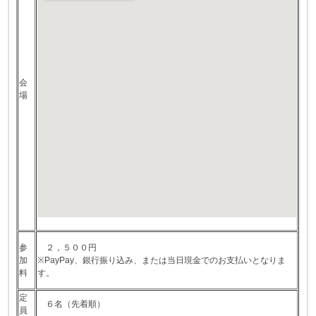
会
場
参
２，５００円
加
※PayPay、銀行振り込み、または当日現金でのお支払いとなりま
料
す。
定
６名（先着順）
員