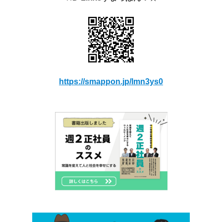
https://smappon.jp/lmn3ys0