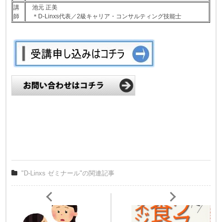
講
池元 正美
師
＊D-Linxs代表／2級キャリア・コンサルティング技能士
"D-Linxs ゼミナール"の関連記事