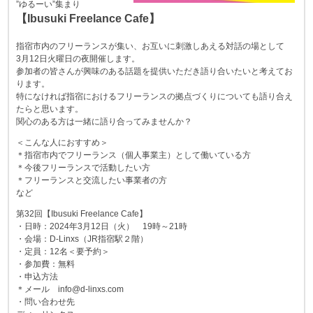
”ゆるーい”集まり
【Ibusuki Freelance Cafe】
指宿市内のフリーランスが集い、お互いに刺激しあえる対話の場として
3月12日火曜日の夜開催します。
参加者の皆さんが興味のある話題を提供いただき語り合いたいと考えてお
ります。
特になければ指宿におけるフリーランスの拠点づくりについても語り合え
たらと思います。
関心のある方は一緒に語り合ってみませんか？
＜こんな人におすすめ＞
＊指宿市内でフリーランス（個人事業主）として働いている方
＊今後フリーランスで活動したい方
＊フリーランスと交流したい事業者の方
など
第32回【Ibusuki Freelance Cafe】
・日時：2024年3月12日（火） 19時～21時
・会場：D-Linxs（JR指宿駅２階）
・定員：12名＜要予約＞
・参加費：無料
・申込方法
＊メール info@d-linxs.com
・問い合わせ先