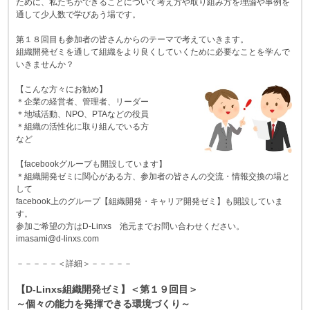
ために、私たちができることについて考え方や取り組み方を理論や事例を
通して少人数で学びあう場です。
第１８回目も参加者の皆さんからのテーマで考えていきます。
組織開発ゼミを通して組織をより良くしていくために必要なことを学んで
いきませんか？
【こんな方々にお勧め】
＊企業の経営者、管理者、リーダー
＊地域活動、NPO、PTAなどの役員
＊組織の活性化に取り組んでいる方
など
【facebookグループも開設しています】
＊組織開発ゼミに関心がある方、参加者の皆さんの交流・情報交換の場と
して
facebook上のグループ【組織開発・キャリア開発ゼミ】も開設していま
す。
参加ご希望の方はD-Linxs 池元までお問い合わせください。
imasami@d-linxs.com
－－－－－＜詳細＞－－－－－
【D-Linxs組織開発ゼミ】＜第１９回目＞
～個々の能力を発揮できる環境づくり
～