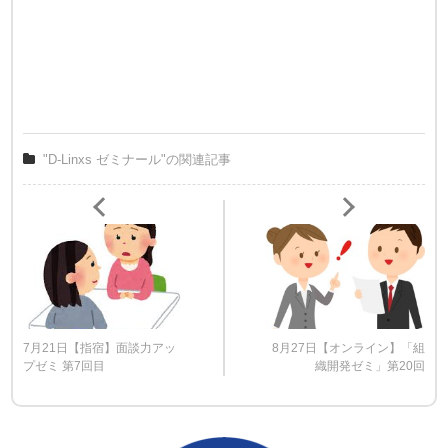
"D-Linxs ゼミナール"の関連記事
7月21日【指宿】面談力アッ
8月27日【オンライン】「組
プゼミ 第7回目
織開発ゼミ」第20回