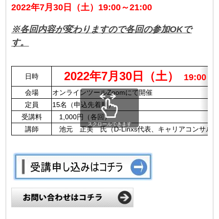
2022年7月30日（土）19:00～21:00
※各回内容が変わりますので各回の参加OKで
す。
2022年7月30日（土）
日時
19:00～2
会場
オンラインツールZoomにて開催
定員
15名（申込先着順）
受講料
1,000円（各回）
スクロールできます
講師
池元 正美 氏（D-Linxs代表、キャリアコンサル