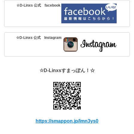
☆D-Linxs 公式 facebook
☆D-Linxs 公式 Instagram
☆D-Linxsすまっぽん！☆
https://smappon.jp/lmn3ys0