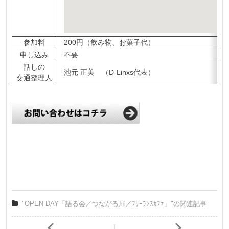
参加料
200円（飲み物、お菓子代）
申し込み
不要
話しの
池元 正美 （D-Linxs代表）
交通整理人
"OPEN DAY「語る会／つながる扉／ﾌﾘｰﾗﾝｽｶﾌｪ」"の関連記事