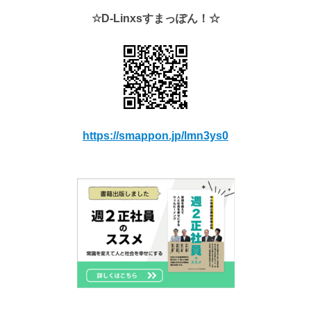
☆D-Linxsすまっぽん！☆
https://smappon.jp/lmn3ys0