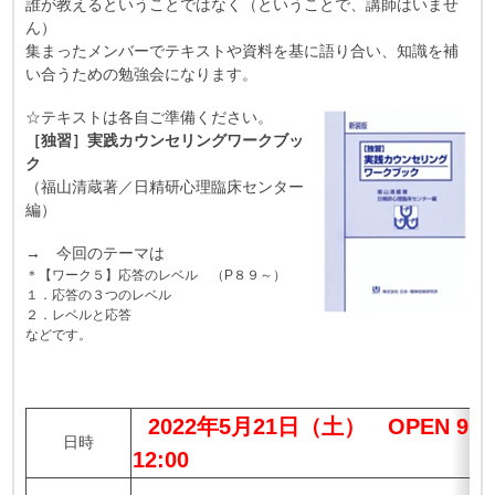
誰が教えるということではなく（ということで、講師はいませ
ん）
集まったメンバーでテキストや資料を基に語り合い、知識を補
い合うための勉強会になります。
☆テキストは各自ご準備ください。
［独習］実践カウンセリングワークブッ
ク
（福山清蔵著／日精研心理臨床センター
編）
→ 今回のテーマは
＊【ワーク５】応答のレベル （P８９～）
１．応答の３つのレベル
２．レベルと応答
などです。
2022年5月21日（土） OPEN 9:0
日時
12:00