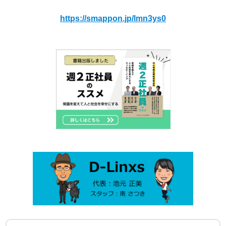
https://smappon.jp/lmn3ys0