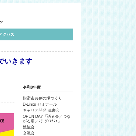
グ
アクセス
でいきます
令和8年度
指宿市共創の場づくり
D-Linxs ゼミナール
キャリア開発 読書会
OPEN DAY「語る会／つな
がる扉／ﾌﾘｰﾗﾝｽｶﾌｪ」
勉強会
交流会