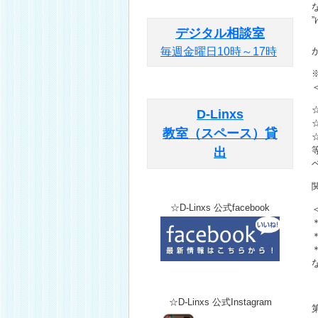
デジタル相談室
【
毎週金曜日10時～17時
D-Linxs
教室（スペース）貸
出
☆D-Linxs 公式facebook
☆D-Linxs 公式Instagram
第