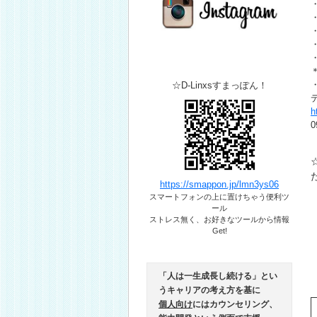
＊
☆D-Linxsすまっぽん！
h
0
https://smappon.jp/lmn3ys06
スマートフォンの上に置けちゃう便利ツ
ール​
ストレス無く、お好きなツールから情報
Get!
「人は一生成長し続ける」とい
うキャリアの考え方を基に
個人向け
にはカウンセリング、