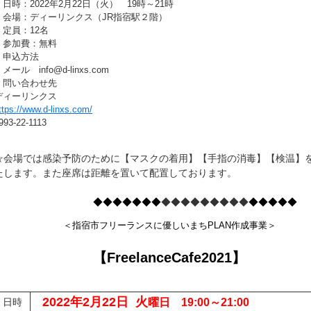
・日時：2022年2月22日（火） 19時～21時
・会場：ディーリンクス（JR指宿駅２階）
・定員：12名
・参加費：無料
・申込方法
メール info@d-linxs.com
・問い合わせ先
ディーリンクス
ttps://www.d-linxs.com/
993-22-1113
☆会場では感染予防のために【マスクの着用】【手指の消毒】【検温】
たします。また座席は距離を置いて配置しております。
◆◆◆◆◆◆◆
◆◆◆◆◆◆◆◆◆
◆◆◆◆◆
＜指宿市フリーランスに優しいまちPLAN作成事業＞
【FreelanceCafe2021】
2022年2月22日 火
日時
曜日 19:00～21:00