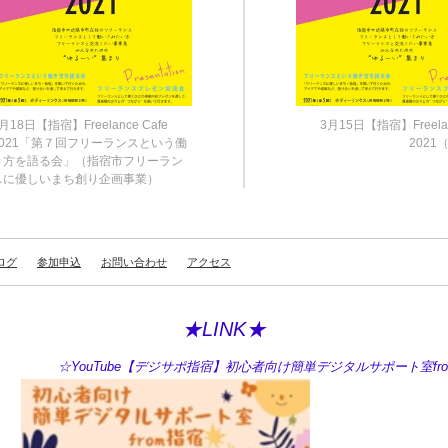
月18日【指宿】Freelance Cafe
3月15日【指宿】Freelan
2021「第７回フリーランスという働
202
き方を語る会」（指宿市フリーラン
スに優しいまち創り企画事業）
ログ
参加申込
お問い合わせ
アクセス
★LINK★
ouTube【デジサポ指宿】初心者向け簡単デジタルサポート室fro