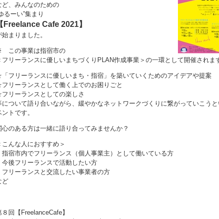
など、みんなのための
”ゆるーい”集まり
Freelance Cafe 2021】
が始まりました。
※ この事業は指宿市の
＜フリーランスに優しいまちづくりPLAN作成事業＞の一環として開催されま
☆「フリーランスに優しいまち・指宿」を築いていくためのアイデアや提案
☆フリーランスとして働く上でのお困りごと
☆フリーランスとしての楽しさ
等について語り合いながら、緩やかなネットワークづくりに繋がっていこうと
ベントです。
関心のある方は一緒に語り合ってみませんか？
＜こんな人におすすめ＞
＊指宿市内でフリーランス（個人事業主）として働いている方
＊今後フリーランスで活動したい方
＊フリーランスと交流したい事業者の方
など
８回【FreelanceCafe】