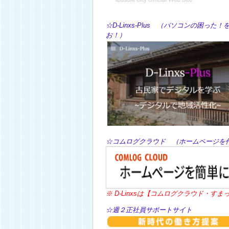
☆D-Linxs-Plus （パソコン
お
☆コムログクラウド （ホームページ
※ D-Linxsは【コムログクラウド・
☆週２正社員サポートサイト