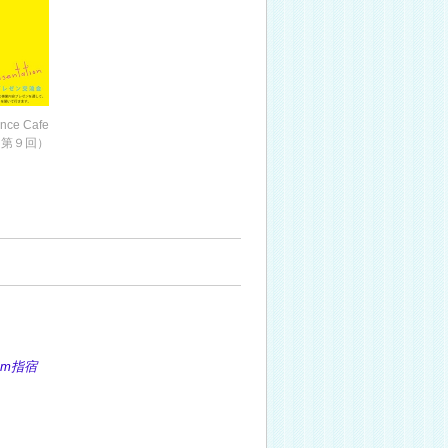
ce Cafe
1（第９回）
m指宿