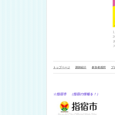
1
トップページ
講師紹介
参加者感想
ブ
☆指宿市 （指宿の情報を！） ☆Y