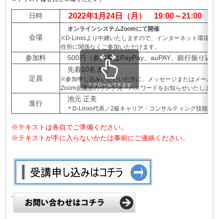
日時
2022年1月24日（月） 19:00～21:00
オンラインシステムZoomにて開催
会場
※D-Linxsより中継いたしますので、インターネット環境が
住所に関係なくご参加いただけます。
参加料
500円（参加費はPayPay、auPAY、銀行振り
先着10名まで
定員
※参加申し込みいただいた方に、メッセージまたはメールに
スクロールできます
Zoom会議室のリンク先・パスワードをお知らせいたします
池元 正美
進行
＊D-Linxs代表／2級キャリア・コンサルティング技能士
※テキストは各自でご準備ください。
※テキストが手に入らないかたは事前にご連絡ください。
-