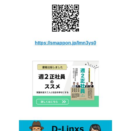
https://smappon.jp/lmn3ys0