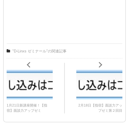
"D-Linxs ゼミナール"の関連記事
1月21日新講座開催！【指
2月18日【指宿】面談力アッ
宿】面談力アップゼミ
プゼミ第２回目