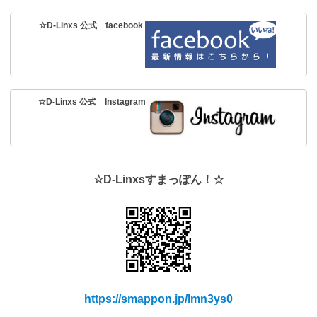
☆D-Linxs 公式 facebook
☆D-Linxs 公式 Instagram
☆D-Linxsすまっぽん！☆
https://smappon.jp/lmn3ys0