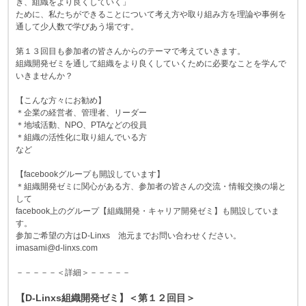
き、組織をより良くしていく」
ために、私たちができることについて考え方や取り組み方を理論や事例を
通して少人数で学びあう場です。
第１３回目も参加者の皆さんからのテーマで考えていきます。
組織開発ゼミを通して組織をより良くしていくために必要なことを学んで
いきませんか？
【こんな方々にお勧め】
＊企業の経営者、管理者、リーダー
＊地域活動、NPO、PTAなどの役員
＊組織の活性化に取り組んでいる方
など
【facebookグループも開設しています】
＊組織開発ゼミに関心がある方、参加者の皆さんの交流・情報交換の場と
して
facebook上のグループ【組織開発・キャリア開発ゼミ】も開設していま
す。
参加ご希望の方はD-Linxs 池元までお問い合わせください。
imasami@d-linxs.com
－－－－－＜詳細＞－－－－－
【D-Linxs組織開発ゼミ】＜第１２回目＞