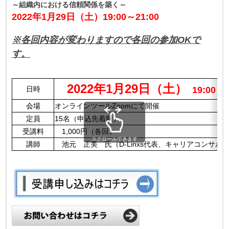
～組織内における信頼関係を築く
～
2022年1月29日（土）19:00～21:00
※各回内容が変わりますので各回の参加OKで
す。
2022年1月29日（土）
日時
19:00～2
会場
オンラインツールZoomにて開催
定員
15名（申込先着順）
受講料
1,000円（各回）
スクロールできます
講師
池元 正美 氏（D-Linxs代表、キャリアコンサル