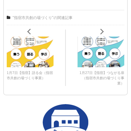
"指宿市共創の場づくり"の関連記事
1月7日【指宿】語る会（指宿
1月27日【指宿】つながる扉
市共創の場づくり事業）
（指宿市共創の場づくり事
業）