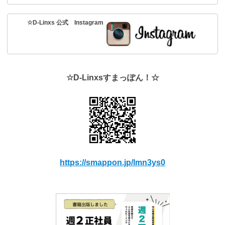
☆D-Linxs 公式 Instagram
☆D-Linxsすまっぽん！☆
https://smappon.jp/lmn3ys0