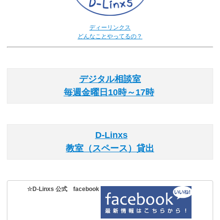
ディーリンクス
どんなことやってるの？
デジタル相談室
毎週金曜日10時～17時
D-Linxs
教室（スペース）貸出
☆D-Linxs 公式 facebook