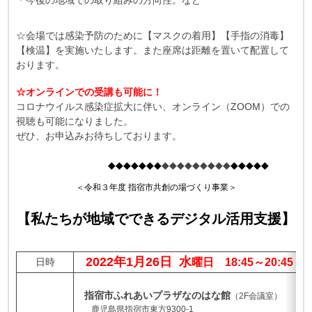
＊今後の地域での取り組みの方向性。など
☆会場では感染予防のために【マスクの着用】【手指の消毒】
【検温】を実施いたします。また座席は距離を置いて配置して
おります。
☆オンラインでの受講も可能に！
コロナウイルス感染症拡大に伴い、オンライン（ZOOM）での
視聴も可能になりました。
ぜひ、お申込みお待ちしております。
◆◆◆◆◆◆◆
◆◆◆◆◆◆◆◆◆
◆◆◆◆◆
＜令和３年度 指宿市共創の場づくり事業＞
【私たちが地域でできるデジタル活用支援】
2022年1月26日 水
日時
曜日 18:45～20:45
指宿市ふれあいプラザなのはな館
（2F会議室）
鹿児島県指宿市東方9300-1