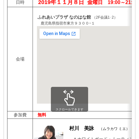
2019年１１月８日 金
日時
曜日 19:00～21:
ふれあいプラザ なのはな館
（2F会議1･2）
鹿児島県指宿市東方９３００−１
会場
スクロールできます
参加費
無料
村川 美詠
（ムラカワ ミエ）
氏