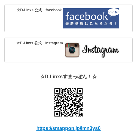
☆D-Linxs 公式 facebook
☆D-Linxs 公式 Instagram
☆D-Linxsすまっぽん！☆
https://smappon.jp/lmn3ys0