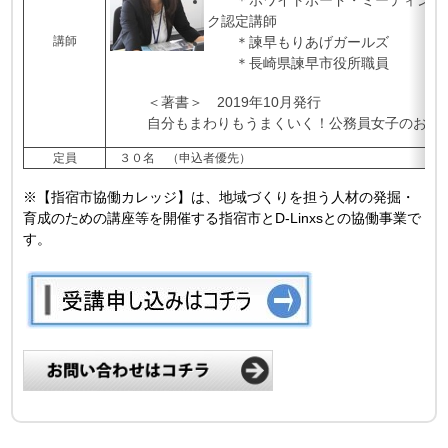
＊ホワイトボード・ミーティング
ク認定講師
講師
＊諫早もりあげガールズ
＊長崎県諫早市役所職員
＜著書＞ 2019年10月発行
自分もまわりもうまくいく！公務員女子のおし
定員
３０名 （申込者優先）
※【指宿市協働カレッジ】は、地域づくりを担う人材の発掘・
育成のための講座等を開催する指宿市とD-Linxsとの協働事業で
す。